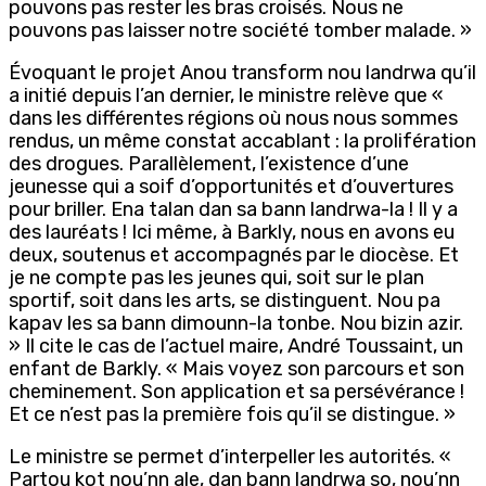
pouvons pas rester les bras croisés. Nous ne
pouvons pas laisser notre société tomber malade. »
Évoquant le projet Anou transform nou landrwa qu’il
a initié depuis l’an dernier, le ministre relève que «
dans les différentes régions où nous nous sommes
rendus, un même constat accablant : la prolifération
des drogues. Parallèlement, l’existence d’une
jeunesse qui a soif d’opportunités et d’ouvertures
pour briller. Ena talan dan sa bann landrwa-la ! Il y a
des lauréats ! Ici même, à Barkly, nous en avons eu
deux, soutenus et accompagnés par le diocèse. Et
je ne compte pas les jeunes qui, soit sur le plan
sportif, soit dans les arts, se distinguent. Nou pa
kapav les sa bann dimounn-la tonbe. Nou bizin azir.
» Il cite le cas de l’actuel maire, André Toussaint, un
enfant de Barkly. « Mais voyez son parcours et son
cheminement. Son application et sa persévérance !
Et ce n’est pas la première fois qu’il se distingue. »
Le ministre se permet d’interpeller les autorités. «
Partou kot nou’nn ale, dan bann landrwa so, nou’nn