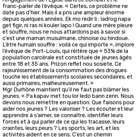
franc-parler de l’évêque. « Certes, ce problème ne
date pas d’hier. Mais il a pris une ampleur énorme
depuis quelques années. Ek mo redir li : ladrog napa
get figir, ni ras ni kouler lapo ! Quand une mère pleure
et souffre, nous ne nous attardons pas à savoir si
c’est une maman musulmane, chinoise ou hindoue.
L’être humain souffre : voilà ce qui importe », implore
l’évêque de Port-Louis, qui réitère que « 53% de la
population carcérale est constituée de jeunes âgés
entre 18 et 35 ans. Prizon reflet nou sosiete. Ce
rajeunissement de la consommation des drogues
touche les établissements scolaires secondaires, et
aussi primaires, malheureusement. »
Mgr Durhône maintient qu’il ne faut pas blâmer les
jeunes. « Pa kapav met tou lor ledo bann zenn. Nous
devons nous remettre en question. Que faisons pour
aider nos jeunes ? Les valoriser ? Les écouter et leur
apprendre à s’aimer, se connaître, identifier leurs
forces et à qui parler de ce qui les tracasse, leurs
craintes, leurs peurs ? Les sports, les art, et les
activités aident en ce sens. C’est un chemin