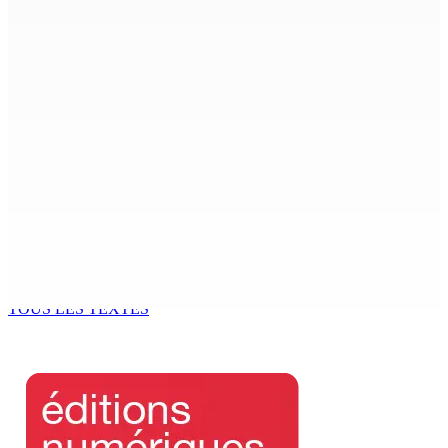
Port-Louis : Un jeune vend de la drogue près du
Marché Central
6 Août 2026 18h00
Un passager mauricien décède à bord d’un vol d’Air
Mauritius
6 Août 2026 17h56
Adrien Duval a démissionné de ses fonctions
d’Opposition Whip et de président du Public Accounts
Committee (PAC)
6 Août 2026 17h52
TOUS LES TEXTES