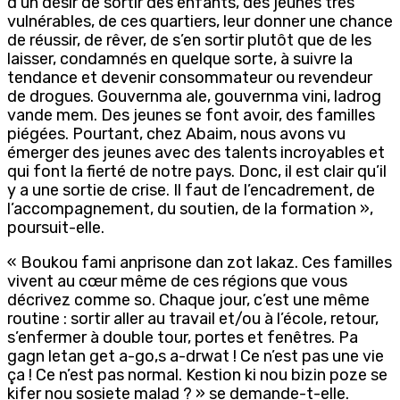
d’un désir de sortir des enfants, des jeunes très
vulnérables, de ces quartiers, leur donner une chance
de réussir, de rêver, de s’en sortir plutôt que de les
laisser, condamnés en quelque sorte, à suivre la
tendance et devenir consommateur ou revendeur
de drogues. Gouvernma ale, gouvernma vini, ladrog
vande mem. Des jeunes se font avoir, des familles
piégées. Pourtant, chez Abaim, nous avons vu
émerger des jeunes avec des talents incroyables et
qui font la fierté de notre pays. Donc, il est clair qu’il
y a une sortie de crise. Il faut de l’encadrement, de
l’accompagnement, du soutien, de la formation »,
poursuit-elle.
« Boukou fami anprisone dan zot lakaz. Ces familles
vivent au cœur même de ces régions que vous
décrivez comme so. Chaque jour, c’est une même
routine : sortir aller au travail et/ou à l’école, retour,
s’enfermer à double tour, portes et fenêtres. Pa
gagn letan get a-go,s a-drwat ! Ce n’est pas une vie
ça ! Ce n’est pas normal. Kestion ki nou bizin poze se
kifer nou sosiete malad ? » se demande-t-elle.