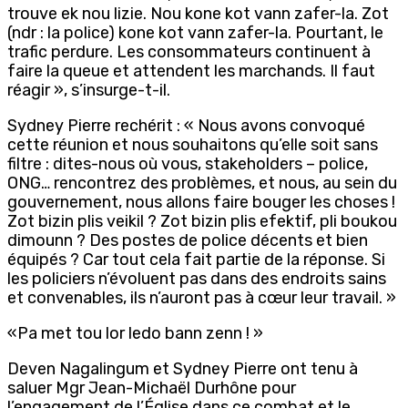
trouve ek nou lizie. Nou kone kot vann zafer-la. Zot
(ndr : la police) kone kot vann zafer-la. Pourtant, le
trafic perdure. Les consommateurs continuent à
faire la queue et attendent les marchands. Il faut
réagir », s’insurge-t-il.
Sydney Pierre rechérit : « Nous avons convoqué
cette réunion et nous souhaitons qu’elle soit sans
filtre : dites-nous où vous, stakeholders – police,
ONG… rencontrez des problèmes, et nous, au sein du
gouvernement, nous allons faire bouger les choses !
Zot bizin plis veikil ? Zot bizin plis efektif, pli boukou
dimounn ? Des postes de police décents et bien
équipés ? Car tout cela fait partie de la réponse. Si
les policiers n’évoluent pas dans des endroits sains
et convenables, ils n’auront pas à cœur leur travail. »
«Pa met tou lor ledo bann zenn ! »
Deven Nagalingum et Sydney Pierre ont tenu à
saluer Mgr Jean-Michaël Durhône pour
l’engagement de l’Église dans ce combat et le