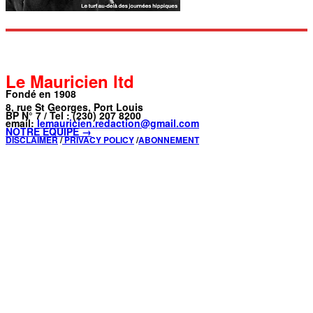
Le Mauricien ltd
Fondé en 1908
8, rue St Georges, Port Louis
BP N° 7 / Tel : (230) 207 8200
email:
lemauricien.redaction@gmail.com
NOTRE ÉQUIPE →
DISCLAIMER
/
PRIVACY POLICY
/
ABONNEMENT