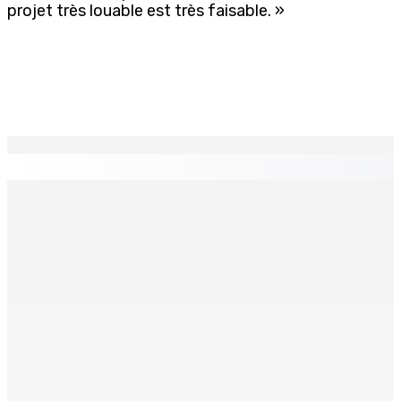
projet très louable est très faisable. »
EN CONTINU
↻
BALACLAVA : Enquête après la découverte d’un corps
calciné à la plage
7 Août 2026 11h21
Échiquier politique | Changing of Guards — Chetan
Baboolall, nouveau leader de l’opposition
7 Août 2026 11h11
AUTOROUTE M4 | Projet évalué à Rs 10 milliards Prêt