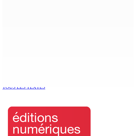
POUDRE-D’OR | Meurtre : Un ado de 14 ans poignarde
son oncle de 54 ans
6 Août 2026 11h05
COUP DE FILET DE L’ADSU : Des pharmacies contrôlées
et des irrégularités relevées
6 Août 2026 11h03
Le Kreol morisien au parlement | Shakeel Mohamed,
ministre du Logement : « Une page historique s’écrit
aujourd’hui »
6 Août 2026 11h00
TOUS LES TEXTES