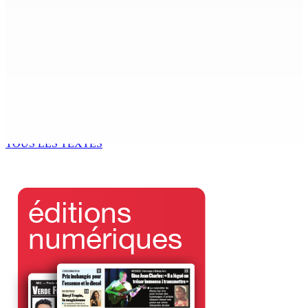
COUP DE FILET DE L’ADSU : Des pharmacies contrôlées
et des irrégularités relevées
6 Août 2026 11h03
Le Kreol morisien au parlement | Shakeel Mohamed,
ministre du Logement : « Une page historique s’écrit
aujourd’hui »
6 Août 2026 11h00
TOUS LES TEXTES