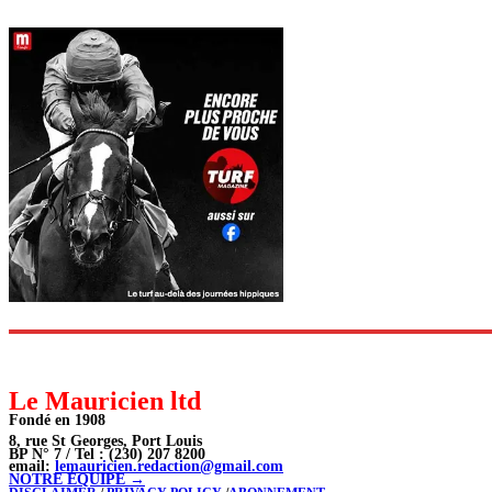
Le Mauricien ltd
Fondé en 1908
8, rue St Georges, Port Louis
BP N° 7 / Tel : (230) 207 8200
email:
lemauricien.redaction@gmail.com
NOTRE ÉQUIPE →