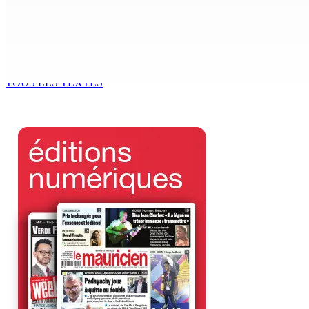
8 Août 2026 11h40
BUDGET AFTERMATH — Réforme de la pension — Finance Bill :
8 Août 2026 10h00
TOUS LES TEXTES