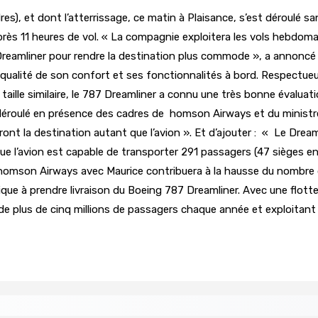
es), et dont l’atterrissage, ce matin à Plaisance, s’est déroulé 
rès 11 heures de vol. « La compagnie exploitera les vols hebdoma
87 Dreamliner pour rendre la destination plus commode », a anno
la qualité de son confort et ses fonctionnalités à bord. Respectue
taille similaire, le 787 Dreamliner a connu une très bonne évalua
éroulé en présence des cadres de homson Airways et du ministre 
ont la destination autant que l’avion ». Et d’ajouter : « Le Dre
que l’avion est capable de transporter 291 passagers (47 sièges 
 Thomson Airways avec Maurice contribuera à la hausse du nombr
ue à prendre livraison du Boeing 787 Dreamliner. Avec une flott
e plus de cinq millions de passagers chaque année et exploitant