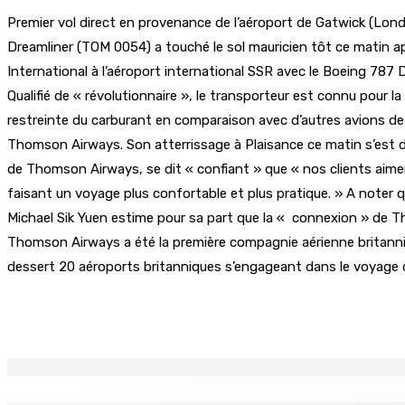
Premier vol direct en provenance de l’aéroport de Gatwick (Londr
Dreamliner (TOM 0054) a touché le sol mauricien tôt ce matin ap
International à l’aéroport international SSR avec le Boeing 7
Qualifié de « révolutionnaire », le transporteur est connu pour 
restreinte du carburant en comparaison avec d’autres avions de 
Thomson Airways. Son atterrissage à Plaisance ce matin s’est d
de Thomson Airways, se dit « confiant » que « nos clients aimer
faisant un voyage plus confortable et plus pratique. » A noter 
Michael Sik Yuen estime pour sa part que la « connexion » de
Thomson Airways a été la première compagnie aérienne britanniq
dessert 20 aéroports britanniques s’engageant dans le voyage d
Partager
EN CONTINU
↻