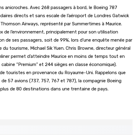
sans anicroches. Avec 268 passagers à bord, le Boeing 787
daires directs et sans escale de l’aéroport de Londres Gatwick
ncé Thomson Airways, représenté par Summertimes à Maurice.
ux de l’environnement, principalement pour son utilisation
tion de ses passagers, soit de 99%, lors d’une enquête menée par
du tourisme, Michael Sik Yuen. Chris Browne, directeur général
amliner permet d’atteindre Maurice en moins de temps tout en
en cabine “Premium” et 244 sièges en classe économique).
e de touristes en provenance du Royaume-Uni. Rappelons que
e de 57 avions (737, 757, 767 et 787), la compagnie Boeing
 plus de 80 destinations dans une trentaine de pays.