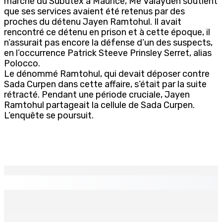
marché du Subutex à Maurice, Me Valayden soutient
que ses services avaient été retenus par des
proches du détenu Jayen Ramtohul. Il avait
rencontré ce détenu en prison et à cette époque, il
n’assurait pas encore la défense d’un des suspects,
en l’occurrence Patrick Steeve Prinsley Serret, alias
Polocco.
Le dénommé Ramtohul, qui devait déposer contre
Sada Curpen dans cette affaire, s’était par la suite
rétracté. Pendant une période cruciale, Jayen
Ramtohul partageait la cellule de Sada Curpen.
L’enquête se poursuit.
EN CONTINU
↻
CAMP MUSICAL SOLIDAIRE : Huit jeunes Mauriciens
s’envolent pour une aventure aux Seychelles