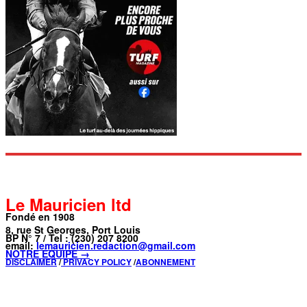
Le Mauricien ltd
Fondé en 1908
8, rue St Georges, Port Louis
BP N° 7 / Tel : (230) 207 8200
email:
lemauricien.redaction@gmail.com
NOTRE ÉQUIPE →
DISCLAIMER
/
PRIVACY POLICY
/
ABONNEMENT