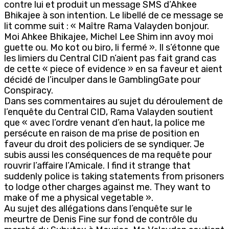
contre lui et produit un message SMS d’Ahkee
Bhikajee à son intention. Le libellé de ce message se
lit comme suit : « Maître Rama Valayden bonjour.
Moi Ahkee Bhikajee, Michel Lee Shim inn avoy moi
guette ou. Mo kot ou biro, li fermé ». Il s’étonne que
les limiers du Central CID n’aient pas fait grand cas
de cette « piece of evidence » en sa faveur et aient
décidé de l’inculper dans le GamblingGate pour
Conspiracy.
Dans ses commentaires au sujet du déroulement de
l’enquête du Central CID, Rama Valayden soutient
que « avec l’ordre venant d’en haut, la police me
persécute en raison de ma prise de position en
faveur du droit des policiers de se syndiquer. Je
subis aussi les conséquences de ma requête pour
rouvrir l’affaire l’Amicale. I find it strange that
suddenly police is taking statements from prisoners
to lodge other charges against me. They want to
make of me a physical vegetable ».
Au sujet des allégations dans l’enquête sur le
meurtre de Denis Fine sur fond de contrôle du