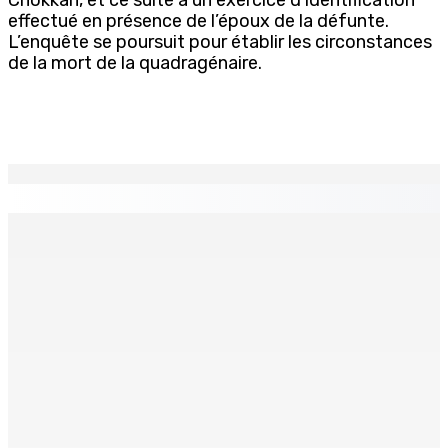
effectué en présence de l’époux de la défunte.
L’enquête se poursuit pour établir les circonstances
de la mort de la quadragénaire.
EN CONTINU
↻
TPLink Open Day :MT récompensée pour l’innovation en
matière de wi-fi résidentiel
7 Août 2026 19h00
Fléaux sociaux | Conseil des Religions : Mobilisation
nationale en faveur de l’éducation civique et des
valeurs citoyennes
7 Août 2026 18h00