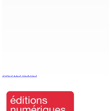
7 Août 2026 15h00
Beyond Westminster: The Sydney Pierre episode and
Mauritius’ Second Constitutional Conversation
7 Août 2026 15h00
Franco Quirin : « Une position de stricte neutralité »
7 Août 2026 12h00
Océan Indien | Saisie de 157,5 kg de drogue : L’ex-JM
prend ses distances de la SUV et du gandia
7 Août 2026 11h49
TOUS LES TEXTES