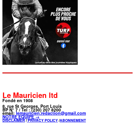
Le Mauricien ltd
Fondé en 1908
8, rue St Georges, Port Louis
BP N° 7 / Tel : (230) 207 8200
email:
lemauricien.redaction@gmail.com
NOTRE ÉQUIPE →
DISCLAIMER
/
PRIVACY POLICY
/
ABONNEMENT