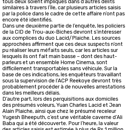
tous deux soient impliqués dans d’autres délits
similaires à travers l’île, car plusieurs articles saisis
par la police dans le cadre de cette affaire n’ont pas
encore été identifiés.
Dans une deuxième partie de l’enquête, les policiers
de la CID de Trou-aux-Biches devront s’intéresser
aux complices du duo Lacid/Plaiche. Les sources
approchées affirment que ces deux suspects n’ont
pu réaliser leurs méfaits seuls, car les articles sur
lesquels ils ont fait main basse – dont des haut-
parleurs et un ensemble Home Cinema, sont
difficilement transportables sans véhicule. Sur la
base de ces indications, les enquêteurs travaillant
sous la supervision de l’ACP Reekoye devront très
probablement procéder à de nouvelles arrestations
dans les meilleurs délais.
D’autre part, lors des perquisitions aux domiciles
des présumés voleurs, Yuan Charles Lacid et Jean
Alain Plaiche, ainsi que chez le présumé receleur
Yugesh Bheeputh, c’est une véritable caverne d’Ali
Baba qui a été découverte. Pour l’heure, la valeur
des articles saisis est estimée à plus de Rs 1 million.