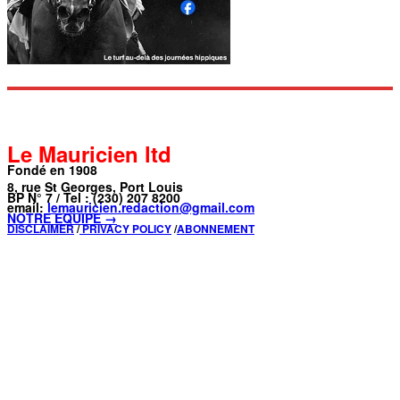
Le Mauricien ltd
Fondé en 1908
8, rue St Georges, Port Louis
BP N° 7 / Tel : (230) 207 8200
email:
lemauricien.redaction@gmail.com
NOTRE ÉQUIPE →
DISCLAIMER
/
PRIVACY POLICY
/
ABONNEMENT