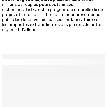
millions de roupies pour soutenir ses
recherches. Indika est la progéniture naturelle de ce
projet, étant un parfait médium pour présenter au
public les découvertes réalisées en laboratoire sur
les propriétés extraordinaires des plantes de notre
région et d’ailleurs.
EN CONTINU
↻
TPLink Open Day :MT récompensée pour l’innovation en
matière de wi-fi résidentiel
7 Août 2026 19h00
Fléaux sociaux | Conseil des Religions : Mobilisation
nationale en faveur de l’éducation civique et des
valeurs citoyennes