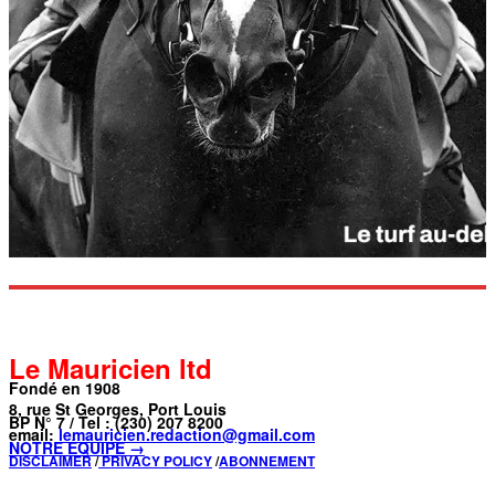
Le Mauricien ltd
Fondé en 1908
8, rue St Georges, Port Louis
BP N° 7 / Tel : (230) 207 8200
email:
lemauricien.redaction@gmail.com
NOTRE ÉQUIPE →
DISCLAIMER
/
PRIVACY POLICY
/
ABONNEMENT