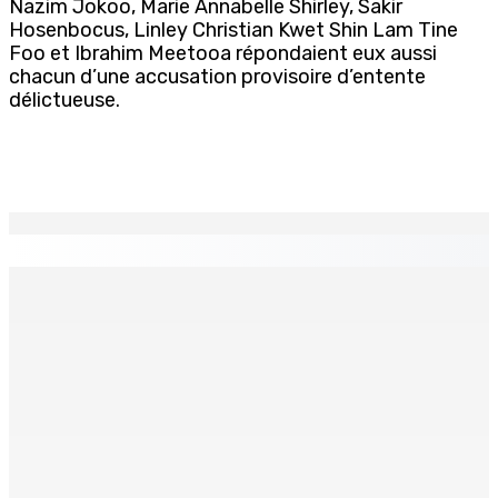
Nazim Jokoo, Marie Annabelle Shirley, Sakir
Hosenbocus, Linley Christian Kwet Shin Lam Tine
Foo et Ibrahim Meetooa répondaient eux aussi
chacun d’une accusation provisoire d’entente
délictueuse.
EN CONTINU
↻
Technologie de l’infomation – NEXTCOMP 2026 — L’IA et
l’innovation numérique mises en exergue
5 Août 2026 18h00
Marchés obligataires | Pour le compte du Gabon — AFG
Capital Ltd, conseiller pour un Deal de $ 920 M
5 Août 2026 17h00