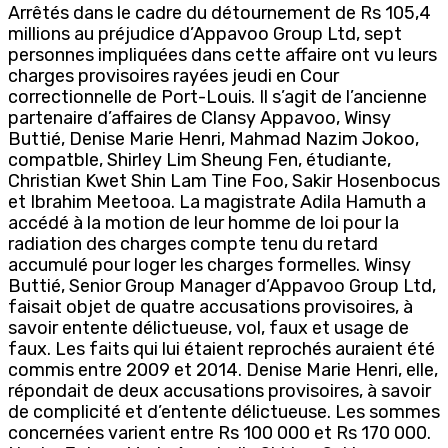
Arrêtés dans le cadre du détournement de Rs 105,4
millions au préjudice d’Appavoo Group Ltd, sept
personnes impliquées dans cette affaire ont vu leurs
charges provisoires rayées jeudi en Cour
correctionnelle de Port-Louis. Il s’agit de l’ancienne
partenaire d’affaires de Clansy Appavoo, Winsy
Buttié, Denise Marie Henri, Mahmad Nazim Jokoo,
compatble, Shirley Lim Sheung Fen, étudiante,
Christian Kwet Shin Lam Tine Foo, Sakir Hosenbocus
et Ibrahim Meetooa. La magistrate Adila Hamuth a
accédé à la motion de leur homme de loi pour la
radiation des charges compte tenu du retard
accumulé pour loger les charges formelles. Winsy
Buttié, Senior Group Manager d’Appavoo Group Ltd,
faisait objet de quatre accusations provisoires, à
savoir entente délictueuse, vol, faux et usage de
faux. Les faits qui lui étaient reprochés auraient été
commis entre 2009 et 2014. Denise Marie Henri, elle,
répondait de deux accusations provisoires, à savoir
de complicité et d’entente délictueuse. Les sommes
concernées varient entre Rs 100 000 et Rs 170 000.