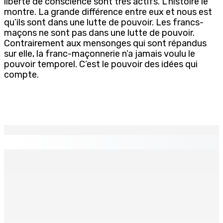
liberté de conscience sont très actifs. L’histoire le
montre. La grande différence entre eux et nous est
qu’ils sont dans une lutte de pouvoir. Les francs-
maçons ne sont pas dans une lutte de pouvoir.
Contrairement aux mensonges qui sont répandus
sur elle, la franc-maçonnerie n’a jamais voulu le
pouvoir temporel. C’est le pouvoir des idées qui
compte.
EN CONTINU
↻
TPLink Open Day :MT récompensée pour l’innovation en
matière de wi-fi résidentiel
7 Août 2026 19h00
Fléaux sociaux | Conseil des Religions : Mobilisation