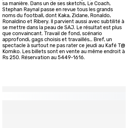
sa manière. Dans un de ses sketchs, Le Coach,
Stephan Raynal passe en revue tous les grands
noms du football, dont Kaka, Zidane, Ronaldo,
Ronaldino et Ribery. Il parvient aussi avec subtilité à
se mettre dans la peau de SAJ. Le résultat est plus
que convaincant. Travail de fond, scénario
approfondi, gags choisis et travaillés… Bref, un
spectacle à surtout ne pas rater ce jeudi au Kafé T@
Komiko. Les billets sont en vente au même endroit à
Rs 250. Réservation au 5449-1616.
EN CONTINU
↻
TRANQUEBAR : Un architecte perd Rs 20 000 après le
piratage du compte d’un collègue
8 Août 2026 17h00