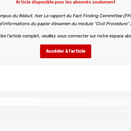
Article disponible pour les abonnés seulement
pus du Réduit, hier Le rapport du Fact Finding Committee (FFC) 
e d’informations du papier d’examen du module “Civil Procedure” a
lire l'article complet, veuillez vous connecter sur notre espace a
Accéder à l'article
n I-pad seront analysés par la DCA
Joe Lesjongard: »mo 
8 Août 2026 14h00