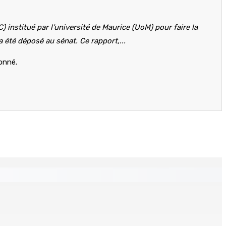
institué par l’université de Maurice (UoM) pour faire la
 été déposé au sénat. Ce rapport,...
bonné.
espere ki monn fer travay-la kouma bizin »