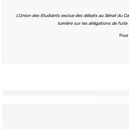
L’Union des Etudiants exclue des débats au Sénat du Cam
lumière sur les allégations de fuit
Pour 
Partager
EN CONTINU
↻
LA-PRAIRIE — Crash d’un hydravion : Le tableau de bord et u
8 Août 2026 15h00