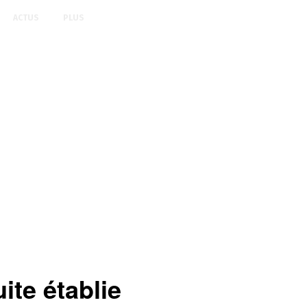
ACTUS
PLUS
ite établie