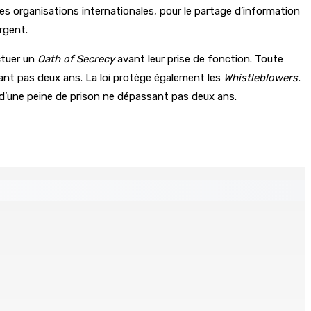
 les organisations internationales, pour le partage d’information
rgent.
ctuer un
Oath of Secrecy
avant leur prise de fonction. Toute
nt pas deux ans. La loi protège également les
Whistleblowers.
 d’une peine de prison ne dépassant pas deux ans.
Un jeune vend de la drogue près du Marché Central
8h00