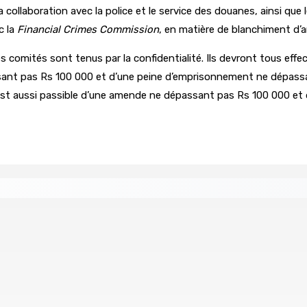
a collaboration avec la police et le service des douanes, ainsi que
c la
Financial Crimes Commission
, en matière de blanchiment d’a
comités sont tenus par la confidentialité. Ils devront tous effe
sant pas Rs 100 000 et d’une peine d’emprisonnement ne dépassa
 est aussi passible d’une amende ne dépassant pas Rs 100 000 et
 Women in Political Leadership
 demande à Gokhool de retenir son Assent
Port-Louis : 
6 Août 2026 1