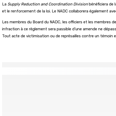
La
Supply Reduction and Coordination Division
bénéficiera de l
et le renforcement de la loi. Le NADC collaborera également ave
Les membres du Board du NADC, les officiers et les membres des 
infraction à ce règlement sera passible d’une amende ne dépas
Tout acte de victimisation ou de représailles contre un témoin
Partager
EN CONTINU
↻
Région : Stéphanie Anquetil admise à l’African Academy for
7 Août 2026 08h00
Réforme des pensions | En vue de la promulgation La PKS
7 Août 2026 07h00