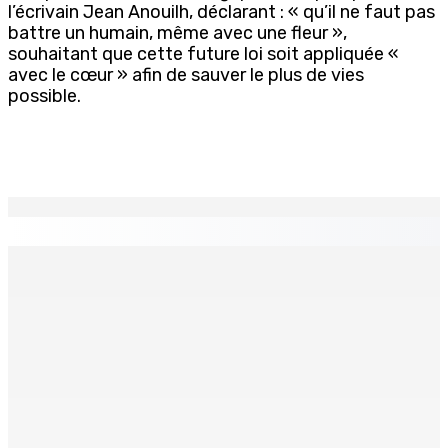
l’écrivain Jean Anouilh, déclarant : « qu’il ne faut pas
battre un humain, même avec une fleur »,
souhaitant que cette future loi soit appliquée «
avec le cœur » afin de sauver le plus de vies
possible.
EN CONTINU
↻
Port-Louis : Un jeune vend de la drogue près du
Marché Central
6 Août 2026 18h00
Un passager mauricien décède à bord d’un vol d’Air
Mauritius
6 Août 2026 17h56