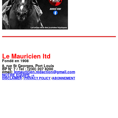
Le Mauricien ltd
Fondé en 1908
8, rue St Georges, Port Louis
BP N° 7 / Tel : (230) 207 8200
email:
lemauricien.redaction@gmail.com
NOTRE ÉQUIPE →
DISCLAIMER
/
PRIVACY POLICY
/
ABONNEMENT