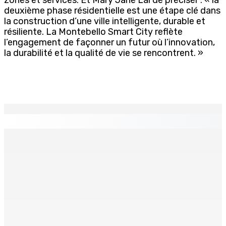
deuxième phase résidentielle est une étape clé dans
la construction d’une ville intelligente, durable et
résiliente. La Montebello Smart City reflète
l’engagement de façonner un futur où l’innovation,
la durabilité et la qualité de vie se rencontrent. »
EN CONTINU
↻
TRANQUEBAR : Un architecte perd Rs 20 000 après le
piratage du compte d’un collègue
8 Août 2026 17h00
TRAFIC DE DROGUE — Saisie de 157,5 kg de cannabis à
La-Réunion : L’axe Chimajee/Govind confirmé avec
l’ombre de Franklin planant