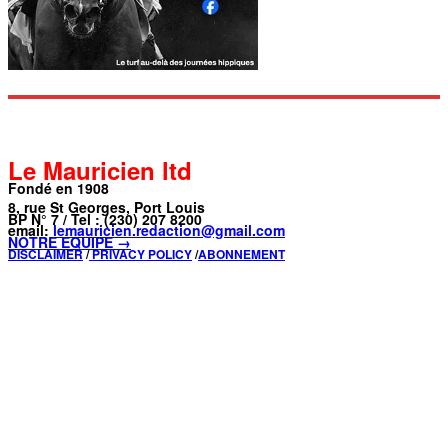
Le Mauricien ltd
Fondé en 1908
8, rue St Georges, Port Louis
BP N° 7 / Tel : (230) 207 8200
email:
lemauricien.redaction@gmail.com
NOTRE ÉQUIPE →
DISCLAIMER
/
PRIVACY POLICY
/
ABONNEMENT