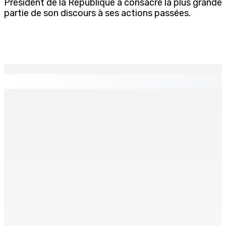
Président de la République a consacré la plus grande
partie de son discours à ses actions passées.
EN CONTINU
↻
THÉÂTRE — Ce dimanche 9 à la Trup Sapsiway, Roches-
Brunes : Reprise de “Memwar Zenosid”
9 Août 2026 10h00
AÉROPORT SSR : Une famille interceptée avec Rs 1,5
million en devises
9 Août 2026 10h00
Échouages de mammifères marins : Un éléphant de mer
surveillé aux Salines, trois baleines à bec retrouvées
mortes au Sud