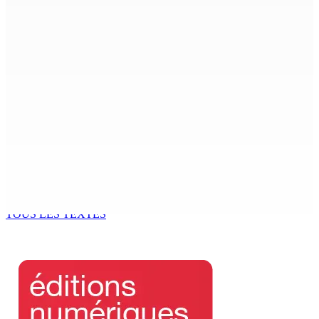
FERNEY : Un motocycliste entre la vie et la mort après
une collision
8 Août 2026 16h00
LA-PRAIRIE — Crash d’un hydravion : Le tableau de bord
et un I-pad seront analysés par la DCA
8 Août 2026 15h00
Joe Lesjongard: »mo espere ki monn fer travay-la
kouma bizin »
8 Août 2026 14h00
TOUS LES TEXTES