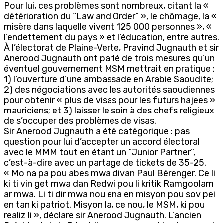
Pour lui, ces problèmes sont nombreux, citant la «
détérioration du “Law and Order” », le chômage, la «
misère dans laquelle vivent 125 000 personnes », «
l’endettement du pays » et l’éducation, entre autres.
À l’électorat de Plaine-Verte, Pravind Jugnauth et sir
Anerood Jugnauth ont parlé de trois mesures qu’un
éventuel gouvernement MSM mettrait en pratique :
1) l’ouverture d’une ambassade en Arabie Saoudite;
2) des négociations avec les autorités saoudiennes
pour obtenir « plus de visas pour les futurs hajees »
mauriciens; et 3) laisser le soin à des chefs religieux
de s’occuper des problèmes de visas.
Sir Anerood Jugnauth a été catégorique : pas
question pour lui d’accepter un accord électoral
avec le MMM tout en étant un “Junior Partner”,
c’est-à-dire avec un partage de tickets de 35-25.
« Mo na pa pou abes mwa divan Paul Bérenger. Ce li
ki ti vin get mwa dan Redwi pou li kritik Ramgoolam
ar mwa. Li ti dir mwa nou ena en misyon pou sov pei
en tan ki patriot. Misyon la, ce nou, le MSM, ki pou
realiz li », déclare sir Anerood Jugnauth. L’ancien