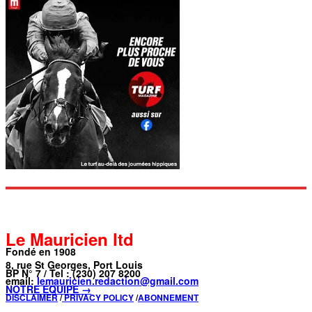
Le Mauricien ltd
Fondé en 1908
8, rue St Georges, Port Louis
BP N° 7 / Tel : (230) 207 8200
email:
lemauricien.redaction@gmail.com
NOTRE ÉQUIPE →
DISCLAIMER
/
PRIVACY POLICY
/
ABONNEMENT