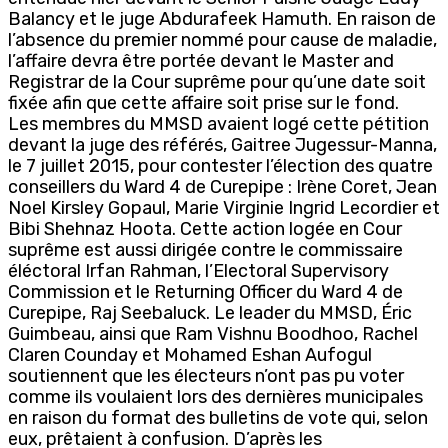
Balancy et le juge Abdurafeek Hamuth. En raison de
l’absence du premier nommé pour cause de maladie,
l’affaire devra être portée devant le Master and
Registrar de la Cour suprême pour qu’une date soit
fixée afin que cette affaire soit prise sur le fond.
Les membres du MMSD avaient logé cette pétition
devant la juge des référés, Gaitree Jugessur-Manna,
le 7 juillet 2015, pour contester l’élection des quatre
conseillers du Ward 4 de Curepipe : Irène Coret, Jean
Noel Kirsley Gopaul, Marie Virginie Ingrid Lecordier et
Bibi Shehnaz Hoota. Cette action logée en Cour
suprême est aussi dirigée contre le commissaire
éléctoral Irfan Rahman, l’Electoral Supervisory
Commission et le Returning Officer du Ward 4 de
Curepipe, Raj Seebaluck. Le leader du MMSD, Éric
Guimbeau, ainsi que Ram Vishnu Boodhoo, Rachel
Claren Counday et Mohamed Eshan Aufogul
soutiennent que les électeurs n’ont pas pu voter
comme ils voulaient lors des dernières municipales
en raison du format des bulletins de vote qui, selon
eux, prêtaient à confusion. D’après les