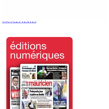
BUDGET AFTERMATH — Réforme de la pension — Finance
Bill : baroud d’honneur syndical à la State House, lundi
8 Août 2026 10h00
TOUS LES TEXTES