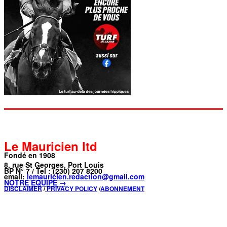
Le Mauricien ltd
Fondé en 1908
8, rue St Georges, Port Louis
BP N° 7 / Tel : (230) 207 8200
email:
lemauricien.redaction@gmail.com
NOTRE ÉQUIPE →
DISCLAIMER
/
PRIVACY POLICY
/
ABONNEMENT