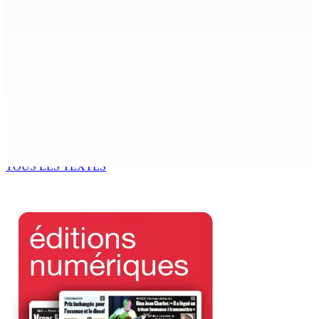
8 Août 2026 13h00
POLICE — Après une opération à Vallée-des-Prêtres : Rs
7 M « envolées » en route vers les Casernes centrales
8 Août 2026 12h00
Le Fron Militan Progresis, face à la presse ce samedi au
Hennessy Park Hotel
8 Août 2026 11h40
TOUS LES TEXTES