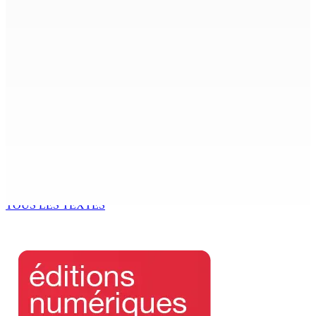
Face à la presse : Sydney Pierre : « Je ne regrette pas
mon vote »
9 Août 2026 12h00
Shirin Aumeeruddy-Cziffra, Speaker de l’Assemblée
nationale : « J’exerce mon autorité d’une manière plus
douce »
9 Août 2026 12h00
The Chase : Heevesh Bissessur, 21 ans, fait son entrée
dans le monde littéraire
9 Août 2026 12h00
TOUS LES TEXTES