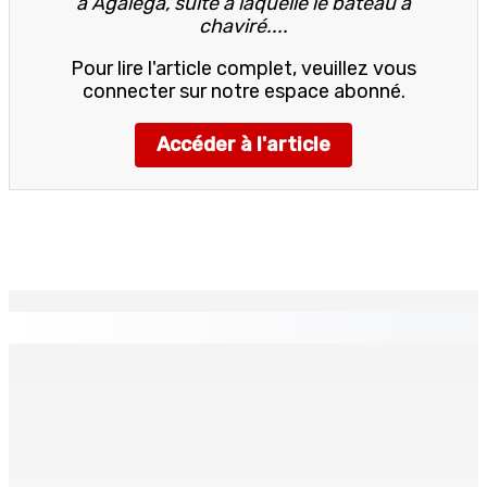
à Agalega, suite à laquelle le bateau a
chaviré....
Pour lire l'article complet, veuillez vous
connecter sur notre espace abonné.
Accéder à l'article
EN CONTINU
↻
La météo de ce lundi 10 août
10 Août 2026 05h30
Natation – Dans une lettre vendredi : Cédric Bathfield