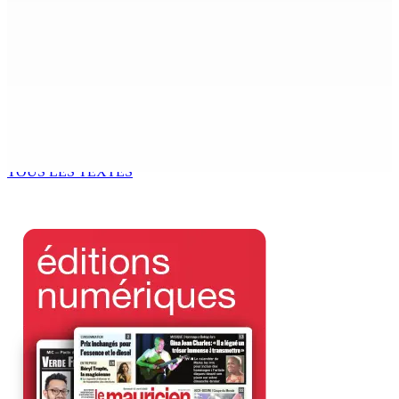
Sécheresse : restrictions sur l’utilisation de l’eau
potable à partir du 10 août
8 Août 2026 11h33
BUDGET AFTERMATH — Réforme de la pension — Finance
Bill : baroud d’honneur syndical à la State House, lundi
8 Août 2026 10h00
TOUS LES TEXTES