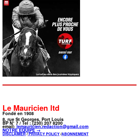
Le Mauricien ltd
Fondé en 1908
8, rue St Georges, Port Louis
BP N° 7 / Tel : (230) 207 8200
email:
lemauricien.redaction@gmail.com
NOTRE ÉQUIPE →
DISCLAIMER
/
PRIVACY POLICY
/
ABONNEMENT