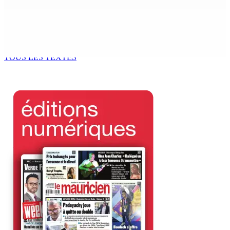
7 Août 2026 12h00
Océan Indien | Saisie de 157,5 kg de drogue : L’ex-JM
prend ses distances de la SUV et du gandia
7 Août 2026 11h49
TOUS LES TEXTES