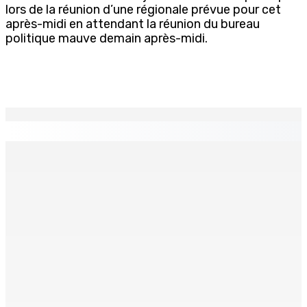
lors de la réunion d’une régionale prévue pour cet
après-midi en attendant la réunion du bureau
politique mauve demain après-midi.
EN CONTINU
↻
La métèo de ce dimanche 9 août
9 Août 2026 05h30
TRANQUEBAR : Un architecte perd Rs 20 000 après le
piratage du compte d’un collègue
8 Août 2026 17h00
TRAFIC DE DROGUE — Saisie de 157,5 kg de cannabis à
La-Réunion : L’axe Chimajee/Govind confirmé avec