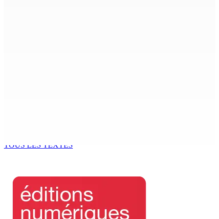
POLICE — Après une opération à Vallée-des-Prêtres : Rs
7 M « envolées » en route vers les Casernes centrales
8 Août 2026 12h00
Le Fron Militan Progresis, face à la presse ce samedi au
Hennessy Park Hotel
8 Août 2026 11h40
Sécheresse : restrictions sur l’utilisation de l’eau
potable à partir du 10 août
8 Août 2026 11h33
TOUS LES TEXTES