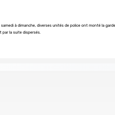
t de samedi à dimanche, diverses unités de police ont monté la gar
 par la suite dispersés.
 baroud d’honneur syndical à la State House, lundi
 Rs 48 000
(IN)SÉCURITÉ ROUTIÈRE — Crève-cœur : Salma
8 Août 2026 09h35