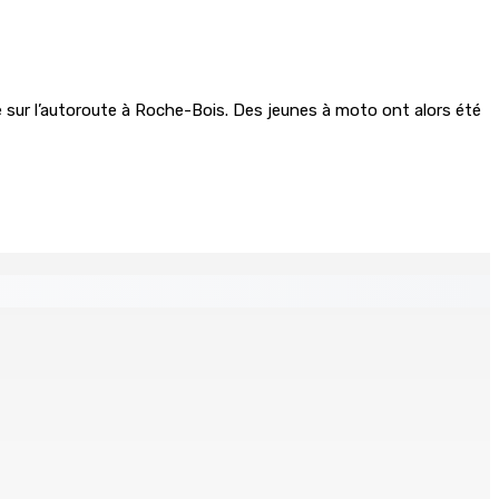
de sur l’autoroute à Roche-Bois. Des jeunes à moto ont alors été
n Jeetoo meurt écrasé sous une voiture en panne