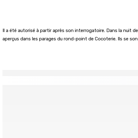
Il a été autorisé à partir après son interrogatoire. Dans la nui
aperçus dans les parages du rond-point de Cocoterie. Ils se sont
Partager
EN CONTINU
↻
BUDGET AFTERMATH — Réforme de la pension — Finance Bill :
8 Août 2026 10h00
Logement : Re 1 pour les ménages aux revenus inférieurs à
8 Août 2026 09h55