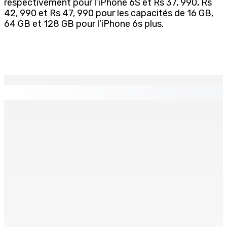
respectivement pour l’iPhone 6S et Rs 37, 990, Rs
42, 990 et Rs 47, 990 pour les capacités de 16 GB,
64 GB et 128 GB pour l’iPhone 6s plus.
EN CONTINU
↻
TRANQUEBAR : Un architecte perd Rs 20 000 après le
piratage du compte d’un collègue
8 Août 2026 17h00
TRAFIC DE DROGUE — Saisie de 157,5 kg de cannabis à
La-Réunion : L’axe Chimajee/Govind confirmé avec
l’ombre de Franklin planant
8 Août 2026 16h00
FERNEY : Un motocycliste entre la vie et la mort après