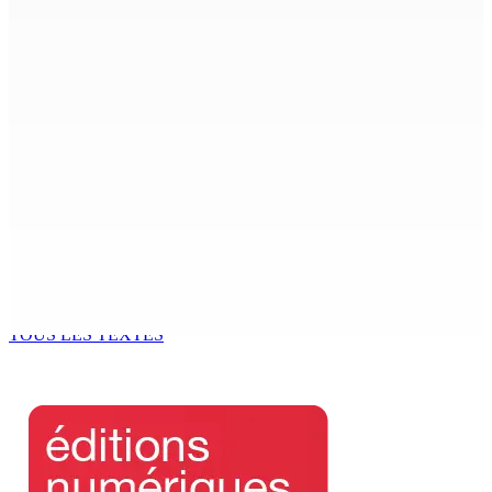
Le Fron Militan Progresis, face à la presse ce samedi au
Hennessy Park Hotel
8 Août 2026 11h40
Sécheresse : restrictions sur l’utilisation de l’eau
potable à partir du 10 août
8 Août 2026 11h33
BUDGET AFTERMATH — Réforme de la pension — Finance
Bill : baroud d’honneur syndical à la State House, lundi
8 Août 2026 10h00
TOUS LES TEXTES