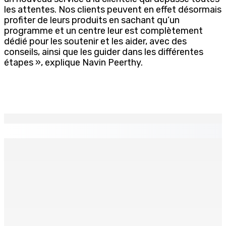
les attentes. Nos clients peuvent en effet désormais
profiter de leurs produits en sachant qu’un
programme et un centre leur est complètement
dédié pour les soutenir et les aider, avec des
conseils, ainsi que les guider dans les différentes
étapes », explique Navin Peerthy.
EN CONTINU
↻
TPLink Open Day :MT récompensée pour l’innovation en
matière de wi-fi résidentiel
7 Août 2026 19h00
Fléaux sociaux | Conseil des Religions : Mobilisation
nationale en faveur de l’éducation civique et des
valeurs citoyennes