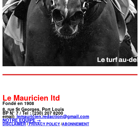
Le Mauricien ltd
Fondé en 1908
8, rue St Georges, Port Louis
BP N° 7 / Tel : (230) 207 8200
email:
lemauricien.redaction@gmail.com
NOTRE ÉQUIPE →
DISCLAIMER
/
PRIVACY POLICY
/
ABONNEMENT