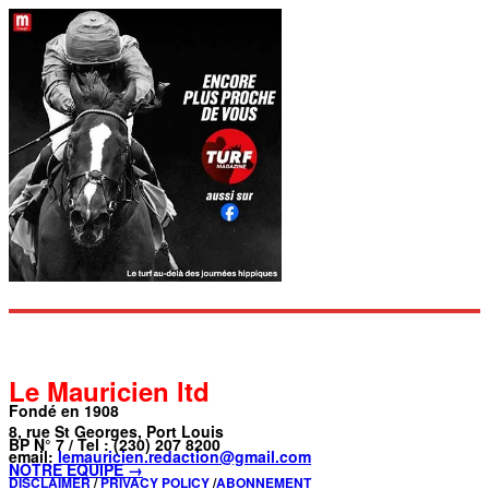
Le Mauricien ltd
Fondé en 1908
8, rue St Georges, Port Louis
BP N° 7 / Tel : (230) 207 8200
email:
lemauricien.redaction@gmail.com
NOTRE ÉQUIPE →
DISCLAIMER
/
PRIVACY POLICY
/
ABONNEMENT