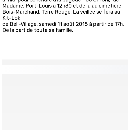
Madame, Port-Louis à 12h30 et de là au cimetière
Bois-Marchand, Terre Rouge. La veillée se fera au
Kit-Lok
de Bell-Village, samedi 11 août 2018 à partir de 17h.
De la part de toute sa famille.
EN CONTINU
↻
Franco Quirin : « Une position de stricte neutralité »
7 Août 2026 12h00
Océan Indien | Saisie de 157,5 kg de drogue : L’ex-JM
prend ses distances de la SUV et du gandia
7 Août 2026 11h49