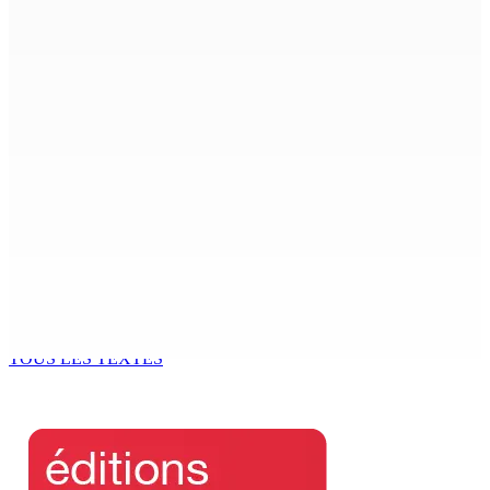
7 Août 2026 09h00
Région : Stéphanie Anquetil admise à l’African Academy
for Women in Political Leadership
7 Août 2026 08h00
Réforme des pensions | En vue de la promulgation La
PKS demande à Gokhool de retenir son Assent
7 Août 2026 07h00
Port-Louis : Un jeune vend de la drogue près du
Marché Central
6 Août 2026 18h00
TOUS LES TEXTES