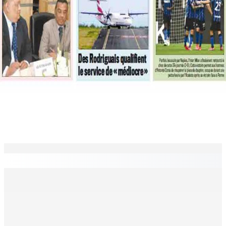
EN CONTINU
↻
Échiquier politique | Changing of Guards — Chetan
Baboolall, nouveau leader de l’opposition
7 Août 2026 11h11