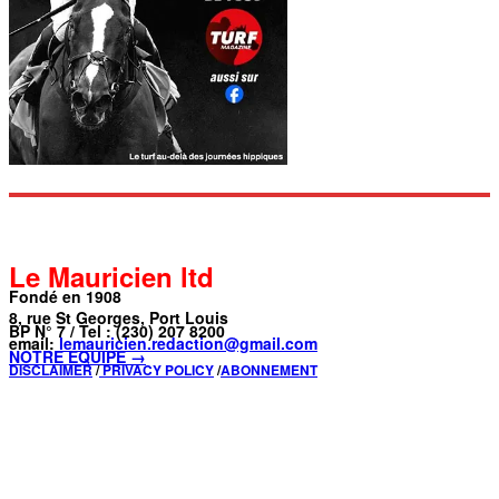
Le Mauricien ltd
Fondé en 1908
8, rue St Georges, Port Louis
BP N° 7 / Tel : (230) 207 8200
email:
lemauricien.redaction@gmail.com
NOTRE ÉQUIPE →
DISCLAIMER
/
PRIVACY POLICY
/
ABONNEMENT