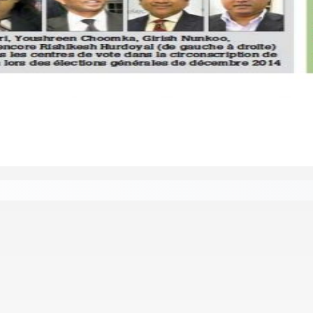
e
Secteur immobilier :Une réflexion autour des prêts des
6 Août 2026 16h00
Govind a duré environ six heures au QG de l’ADSU de Rose-Hil