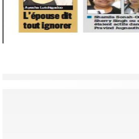
Partager
EN CONTINU
↻
Antananarivo : 27e Foire internationale de l’économie rural
6 Août 2026 16h00
Enquête de l’ADSU : la première audition de Véronique Leu-
6 Août 2026 15h49