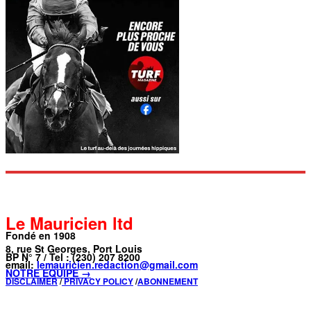
Le Mauricien ltd
Fondé en 1908
8, rue St Georges, Port Louis
BP N° 7 / Tel : (230) 207 8200
email:
lemauricien.redaction@gmail.com
NOTRE ÉQUIPE →
DISCLAIMER
/
PRIVACY POLICY
/
ABONNEMENT