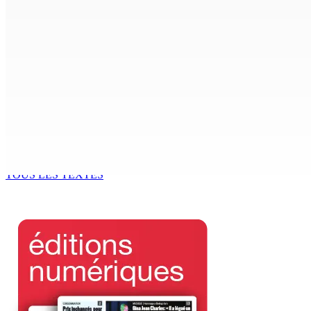
POLICE — Après une opération à Vallée-des-Prêtres : Rs 7 M
8 Août 2026 12h00
Le Fron Militan Progresis, face à la presse ce samedi au He
8 Août 2026 11h40
BUDGET AFTERMATH — Réforme de la pension — Finance Bill :
8 Août 2026 10h00
TOUS LES TEXTES