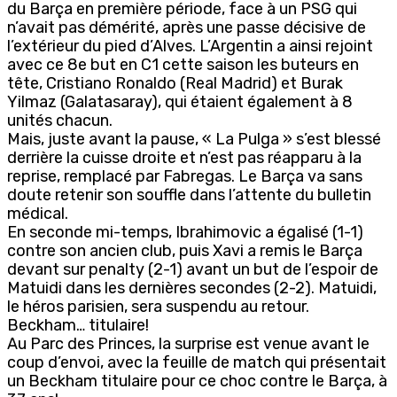
du Barça en première période, face à un PSG qui
n’avait pas démérité, après une passe décisive de
l’extérieur du pied d’Alves. L’Argentin a ainsi rejoint
avec ce 8e but en C1 cette saison les buteurs en
tête, Cristiano Ronaldo (Real Madrid) et Burak
Yilmaz (Galatasaray), qui étaient également à 8
unités chacun.
Mais, juste avant la pause, « La Pulga » s’est blessé
derrière la cuisse droite et n’est pas réapparu à la
reprise, remplacé par Fabregas. Le Barça va sans
doute retenir son souffle dans l’attente du bulletin
médical.
En seconde mi-temps, Ibrahimovic a égalisé (1-1)
contre son ancien club, puis Xavi a remis le Barça
devant sur penalty (2-1) avant un but de l’espoir de
Matuidi dans les dernières secondes (2-2). Matuidi,
le héros parisien, sera suspendu au retour.
Beckham… titulaire!
Au Parc des Princes, la surprise est venue avant le
coup d’envoi, avec la feuille de match qui présentait
un Beckham titulaire pour ce choc contre le Barça, à