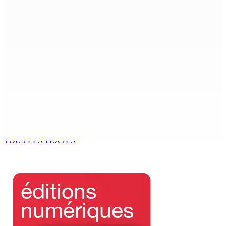
Beyond Westminster: The Sydney Pierre episode and
Mauritius’ Second Constitutional Conversation
7 Août 2026 15h00
Franco Quirin : « Une position de stricte neutralité »
7 Août 2026 12h00
Océan Indien | Saisie de 157,5 kg de drogue : L’ex-JM
prend ses distances de la SUV et du gandia
7 Août 2026 11h49
TOUS LES TEXTES