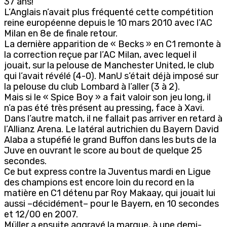
37 ans!
L’Anglais n’avait plus fréquenté cette compétition
reine européenne depuis le 10 mars 2010 avec l’AC
Milan en 8e de finale retour.
La dernière apparition de « Becks » en C1 remonte à
la correction reçue par l’AC Milan, avec lequel il
jouait, sur la pelouse de Manchester United, le club
qui l’avait révélé (4-0). ManU s’était déjà imposé sur
la pelouse du club Lombard à l’aller (3 à 2).
Mais si le « Spice Boy » a fait valoir son jeu long, il
n’a pas été très présent au pressing, face à Xavi.
Dans l’autre match, il ne fallait pas arriver en retard à
l’Allianz Arena. Le latéral autrichien du Bayern David
Alaba a stupéfié le grand Buffon dans les buts de la
Juve en ouvrant le score au bout de quelque 25
secondes.
Ce but express contre la Juventus mardi en Ligue
des champions est encore loin du record en la
matière en C1 détenu par Roy Makaay, qui jouait lui
aussi –décidément– pour le Bayern, en 10 secondes
et 12/00 en 2007.
Müller a ensuite aggravé la marque, à une demi-