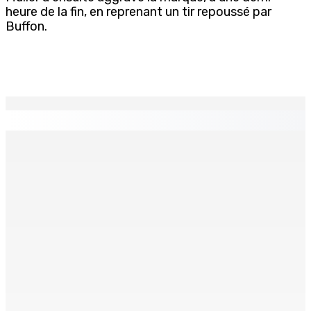
heure de la fin, en reprenant un tir repoussé par
Buffon.
EN CONTINU
↻
TPLink Open Day :MT récompensée pour l’innovation en
matière de wi-fi résidentiel
7 Août 2026 19h00
Fléaux sociaux | Conseil des Religions : Mobilisation
nationale en faveur de l’éducation civique et des
valeurs citoyennes
7 Août 2026 18h00
MONTAGNE-LONGUE : Grièvement brûlée après que ses