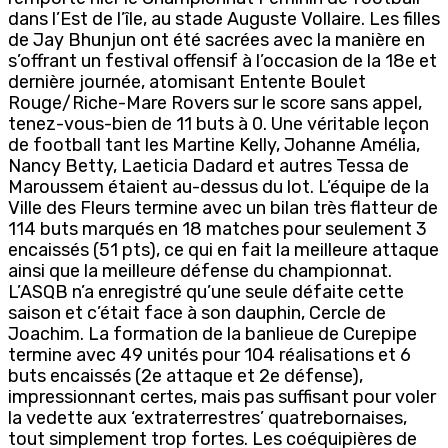
dans l’Est de l’île, au stade Auguste Vollaire. Les filles
de Jay Bhunjun ont été sacrées avec la manière en
s’offrant un festival offensif à l’occasion de la 18e et
dernière journée, atomisant Entente Boulet
Rouge/Riche-Mare Rovers sur le score sans appel,
tenez-vous-bien de 11 buts à 0. Une véritable leçon
de football tant les Martine Kelly, Johanne Amélia,
Nancy Betty, Laeticia Dadard et autres Tessa de
Maroussem étaient au-dessus du lot. L’équipe de la
Ville des Fleurs termine avec un bilan très flatteur de
114 buts marqués en 18 matches pour seulement 3
encaissés (51 pts), ce qui en fait la meilleure attaque
ainsi que la meilleure défense du championnat.
L’ASQB n’a enregistré qu’une seule défaite cette
saison et c’était face à son dauphin, Cercle de
Joachim. La formation de la banlieue de Curepipe
termine avec 49 unités pour 104 réalisations et 6
buts encaissés (2e attaque et 2e défense),
impressionnant certes, mais pas suffisant pour voler
la vedette aux ‘extraterrestres’ quatrebornaises,
tout simplement trop fortes. Les coéquipières de