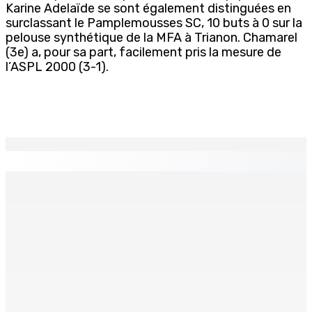
Karine Adelaïde se sont également distinguées en
surclassant le Pamplemousses SC, 10 buts à 0 sur la
pelouse synthétique de la MFA à Trianon. Chamarel
(3e) a, pour sa part, facilement pris la mesure de
l’ASPL 2000 (3-1).
EN CONTINU
↻
Who cares ?
6 Août 2026 12h23
FCC | Opération DeepCode : Pas de caution pour l’ex-
ASP Seewoo et l’inspecteur Deoojee reconduits en
cellule
6 Août 2026 12h00