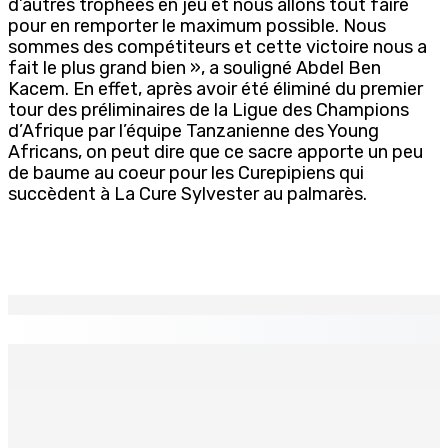
d’autres trophées en jeu et nous allons tout faire
pour en remporter le maximum possible. Nous
sommes des compétiteurs et cette victoire nous a
fait le plus grand bien », a souligné Abdel Ben
Kacem. En effet, après avoir été éliminé du premier
tour des préliminaires de la Ligue des Champions
d’Afrique par l’équipe Tanzanienne des Young
Africans, on peut dire que ce sacre apporte un peu
de baume au coeur pour les Curepipiens qui
succèdent à La Cure Sylvester au palmarès.
EN CONTINU
↻
Corps para-publics | Procurements — CEB : L’IRP annule
l’octroi d’un contrat de Rs 36,7 M
8 Août 2026 07h00