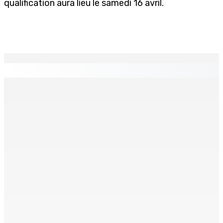
qualification aura lieu le samedi 16 avril.
EN CONTINU
↻
TRANQUEBAR : Un architecte perd Rs 20 000 après le
piratage du compte d’un collègue
8 Août 2026 17h00
TRAFIC DE DROGUE — Saisie de 157,5 kg de cannabis à
La-Réunion : L’axe Chimajee/Govind confirmé avec
l’ombre de Franklin planant
8 Août 2026 16h00
FERNEY : Un motocycliste entre la vie et la mort après
une collision