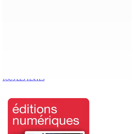
Le Fron Militan Progresis, face à la presse ce samedi au
Hennessy Park Hotel
8 Août 2026 11h40
Sécheresse : restrictions sur l’utilisation de l’eau
potable à partir du 10 août
8 Août 2026 11h33
BUDGET AFTERMATH — Réforme de la pension — Finance
Bill : baroud d’honneur syndical à la State House, lundi
8 Août 2026 10h00
TOUS LES TEXTES