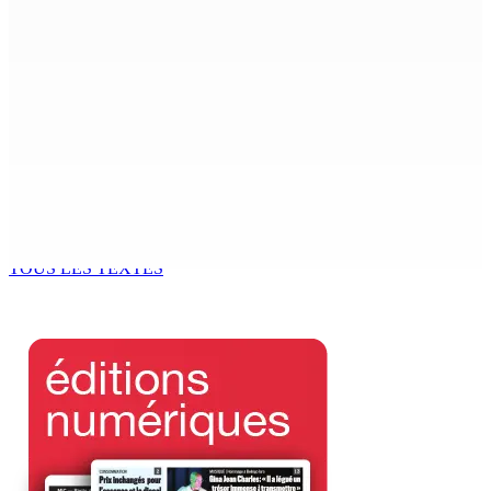
Beyond Westminster: The Sydney Pierre episode and
Mauritius’ Second Constitutional Conversation
7 Août 2026 15h00
Franco Quirin : « Une position de stricte neutralité »
7 Août 2026 12h00
Océan Indien | Saisie de 157,5 kg de drogue : L’ex-JM
prend ses distances de la SUV et du gandia
7 Août 2026 11h49
TOUS LES TEXTES