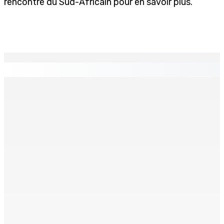
rencontre du Sud-Africain pour en savoir plus.
EN CONTINU
↻
TPLink Open Day :MT récompensée pour l’innovation en
matière de wi-fi résidentiel
7 Août 2026 19h00
Fléaux sociaux | Conseil des Religions : Mobilisation
nationale en faveur de l’éducation civique et des
valeurs citoyennes
7 Août 2026 18h00
MONTAGNE-LONGUE : Grièvement brûlée après que ses
vêtements ont pris feu