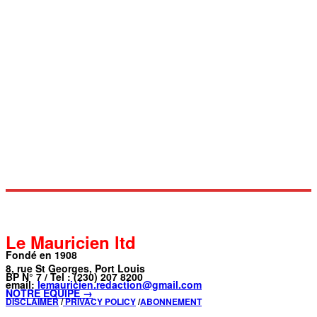
Le Mauricien ltd
Fondé en 1908
8, rue St Georges, Port Louis
BP N° 7 / Tel : (230) 207 8200
email:
lemauricien.redaction@gmail.com
NOTRE ÉQUIPE →
DISCLAIMER
/
PRIVACY POLICY
/
ABONNEMENT