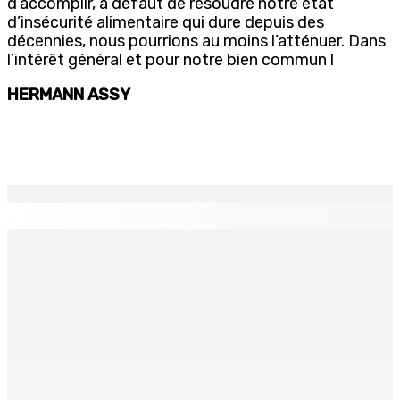
d’accomplir, à défaut de résoudre notre état
d’insécurité alimentaire qui dure depuis des
décennies, nous pourrions au moins l’atténuer. Dans
l’intérêt général et pour notre bien commun !
HERMANN ASSY
EN CONTINU
↻
THÉÂTRE — Ce dimanche 9 à la Trup Sapsiway, Roches-
Brunes : Reprise de “Memwar Zenosid”
9 Août 2026 10h00
AÉROPORT SSR : Une famille interceptée avec Rs 1,5
million en devises
9 Août 2026 10h00