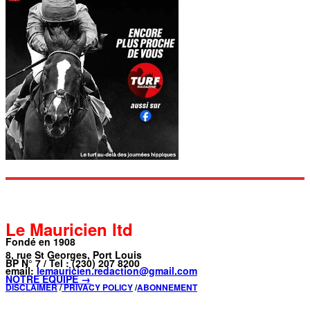
Le Mauricien ltd
Fondé en 1908
8, rue St Georges, Port Louis
BP N° 7 / Tel : (230) 207 8200
email:
lemauricien.redaction@gmail.com
NOTRE ÉQUIPE →
DISCLAIMER
/
PRIVACY POLICY
/
ABONNEMENT