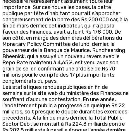
nécessaire redressement assument toute leur
importance. Sur ces nouvelles bases, la dette
publique par tête d’habitant pourrait s’approcher
dangereusement de la barre des Rs 200 000 car, à la
fin de mars dernier, cet indicateur, qui n’a pas la
faveur des Finances, avait atteint Rs 178 000. De
son côté, en marge des dernières délibérations du
Monetary Policy Committee de lundi dernier, le
gouverneur de la Banque de Maurice, Rundheersing
Bheenick, qui a essuyé un nouveau revers avec le
Repo Rate maintenu à 4,65%, est venu avec son
grain de sel en confirmant une ardoise de Rs 70
millions pour le compte des 17 plus importants
conglomérats du pays.
Les statistiques rendues publiques en fin de
semaine sur le site web du ministère des Finances ne
souffrent d’aucune contestation. En une année,
l’endettement public a progressé de quelque Rs 22
milliards, soit presque le double durant les exercices
précédents. À la fin de mars dernier, la Total Public
Sector Debt se montait à Rs 224,3 milliards contre
Rs 202,8 milliards à pareille époque l’année dernière,