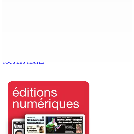
MONDE ESTUDIANTIN | Municipalité de Port-Louis —
NAFCO : Concours national de débat prévu le jeudi 13
6 Août 2026 14h00
Kugan Parapen, Junior Minister à la Sécurité sociale «
Le processus de décolonisation est toujours inachevé
»
6 Août 2026 13h00
TOUS LES TEXTES