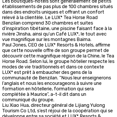
Les boutiques-hôtels sont généralement de petits
établissements de pas plus de 100 chambres situés
dans des endroits uniques et offrant un confort
relevé à la clientèle. Le LUX* Tea Horse Road
Benzilan comprend 30 chambres et suites
d’inspiration tibétaine, une piscine faisant face à la
rivière Jinsha, ainsi qu’un Café LUX*, le tout avec
vue magnifique sur les montagnes Baima.
Paul Jones, CEO de LUX* Resorts & Hotels, affirme
que cette nouvelle offre de son groupe permet de
découvrir cette magnifique région de la Chine, le Tea
Horse Road. Selon lui, le groupe hôtelier respecte les
modes de vie traditionnels et dans ce contexte
LUX* est prêt à embaucher des gens de la
communauté de Benzilan. “Nous leur enseignerons
l’anglais et nous les encourageons à suivre une
formation en hôtellerie, formation qui sera
complétée à Maurice”, a-t-il dit dans un
communiqué du groupe.
Liu Xiao Hua, directeur général de Lijiang Yulong
Tourism Co Ltd, s’est réjoui de la coopération qui se
développe entre sa société et LUX* Resorts &