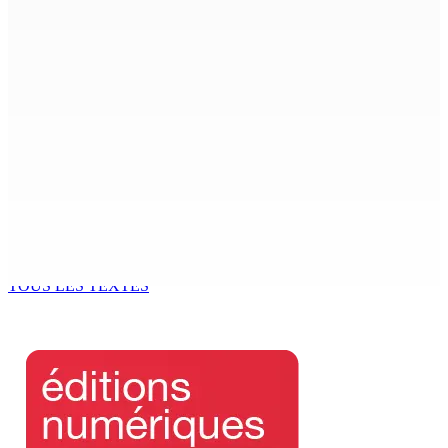
Shirin Aumeeruddy-Cziffra, Speaker de l’Assemblée
nationale : « J’exerce mon autorité d’une manière plus
douce »
9 Août 2026 12h00
The Chase : Heevesh Bissessur, 21 ans, fait son entrée
dans le monde littéraire
9 Août 2026 12h00
Tourisme | Patrimoine naturel exceptionnel Île-aux-
Cerfs : un plan de régénération durable
9 Août 2026 12h00
TOUS LES TEXTES