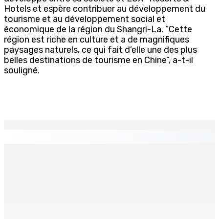
Hotels et espère contribuer au développement du
tourisme et au développement social et
économique de la région du Shangri-La. “Cette
région est riche en culture et a de magnifiques
paysages naturels, ce qui fait d’elle une des plus
belles destinations de tourisme en Chine”, a-t-il
souligné.
EN CONTINU
↻
Natation – Dans une lettre vendredi : Cédric Bathfield
démissionne comme président de la FMN
9 Août 2026 17h00
Héros d’un jour
Recomposition à l’opposition