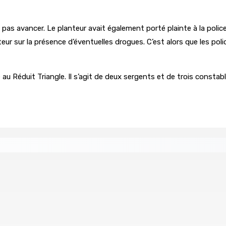
e pas avancer. Le planteur avait également porté plainte à la polic
nteur sur la présence d’éventuelles drogues. C’est alors que les pol
au Réduit Triangle. Il s’agit de deux sergents et de trois constabl
tral
Un passager mauricien décède à bord d’un vol d’Air
6 Août 2026 17h56
Whip et de président du Public Accounts Committee (PAC)