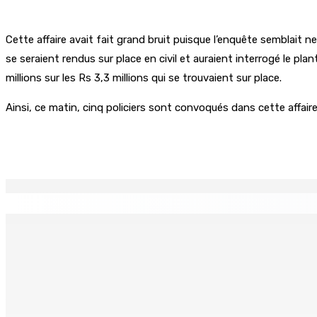
Cette affaire avait fait grand bruit puisque l’enquête semblait n
se seraient rendus sur place en civil et auraient interrogé le pla
millions sur les Rs 3,3 millions qui se trouvaient sur place.
Ainsi, ce matin, cinq policiers sont convoqués dans cette affaire 
Partager
EN CONTINU
↻
Port-Louis : Un jeune vend de la drogue près du Marché Cen
6 Août 2026 18h00
Adrien Duval a démissionné de ses fonctions d’Opposition 