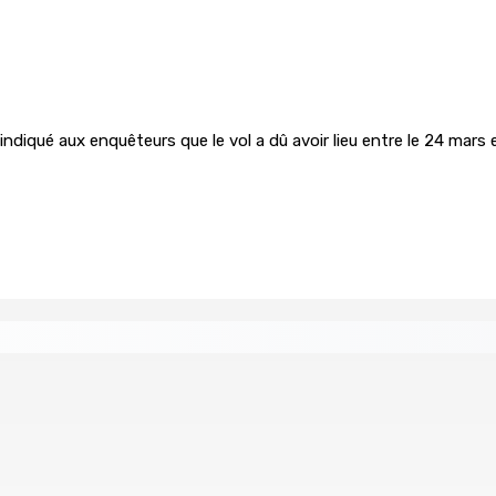
a indiqué aux enquêteurs que le vol a dû avoir lieu entre le 24 mars 
n I-pad seront analysés par la DCA
Joe Lesjongard: »mo 
8 Août 2026 14h00
 au nom de la sécurité alimentaire