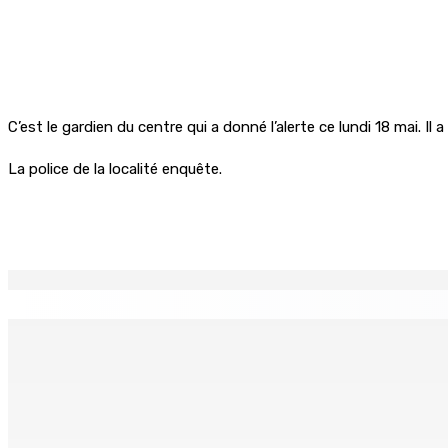
C’est le gardien du centre qui a donné l’alerte ce lundi 18 mai. Il 
La police de la localité enquête.
Partager
EN CONTINU
↻
LA-PRAIRIE — Crash d’un hydravion : Le tableau de bord et u
8 Août 2026 15h00
PLAISANCE — Station expérimentale : Un verger stratégique