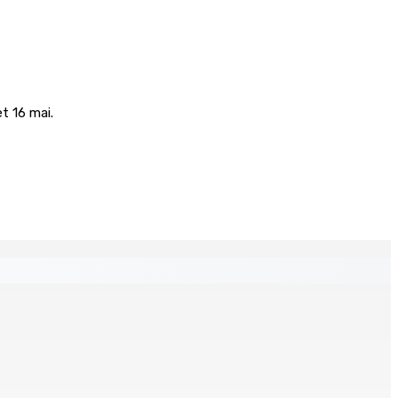
et 16 mai.
espere ki monn fer travay-la kouma bizin »