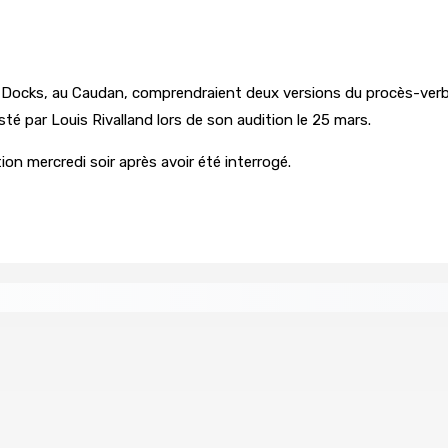
Docks, au Caudan, comprendraient deux versions du procès-verbal.
é par Louis Rivalland lors de son audition le 25 mars.
ion mercredi soir après avoir été interrogé.
re de wi-fi résidentiel
ale en faveur de l’éducation civique et des valeurs citoyenne