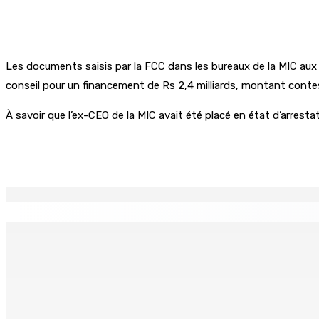
Les documents saisis par la FCC dans les bureaux de la MIC aux 
conseil pour un financement de Rs 2,4 milliards, montant contest
À savoir que l’ex-CEO de la MIC avait été placé en état d’arrestat
Partager
EN CONTINU
↻
TPLink Open Day :MT récompensée pour l’innovation en matiè
7 Août 2026 19h00
Fléaux sociaux | Conseil des Religions : Mobilisation nation