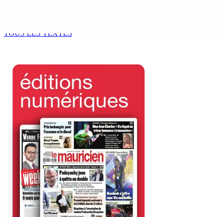
Océan Indien | Saisie de 157,5 kg de drogue : L’ex-JM prend
7 Août 2026 11h49
TOUS LES TEXTES