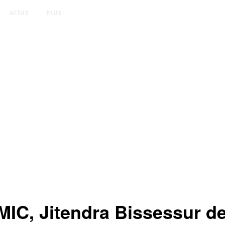
ACTUS
PLUS
 MIC, Jitendra Bissessur d