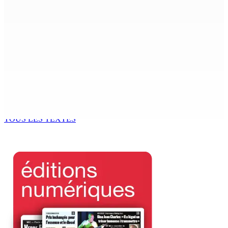
Mauritius’ Second Constitutional Conversation
7 Août 2026 15h00
Franco Quirin : « Une position de stricte neutralité »
7 Août 2026 12h00
Océan Indien | Saisie de 157,5 kg de drogue : L’ex-JM
prend ses distances de la SUV et du gandia
7 Août 2026 11h49
TOUS LES TEXTES