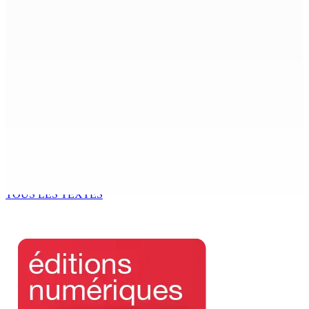
AÉROPORT SSR : Une famille interceptée avec Rs 1,5
million en devises
9 Août 2026 10h00
Échouages de mammifères marins : Un éléphant de mer
surveillé aux Salines, trois baleines à bec retrouvées
mortes au Sud
9 Août 2026 09h50
GM BUSINESS — Child Beyond Control : Un cadre
législatif plus efficace en préparation
9 Août 2026 09h00
TOUS LES TEXTES