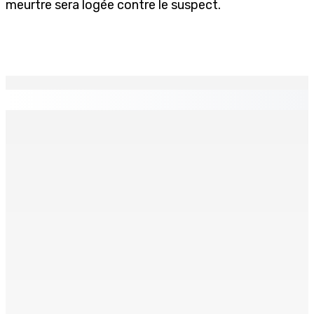
meurtre sera logée contre le suspect.
EN CONTINU
↻
Face à la presse : Sydney Pierre : « Je ne regrette pas
mon vote »
9 Août 2026 12h00
Shirin Aumeeruddy-Cziffra, Speaker de l’Assemblée
nationale : « J’exerce mon autorité d’une manière plus
douce »
9 Août 2026 12h00
The Chase : Heevesh Bissessur, 21 ans, fait son entrée
dans le monde littéraire