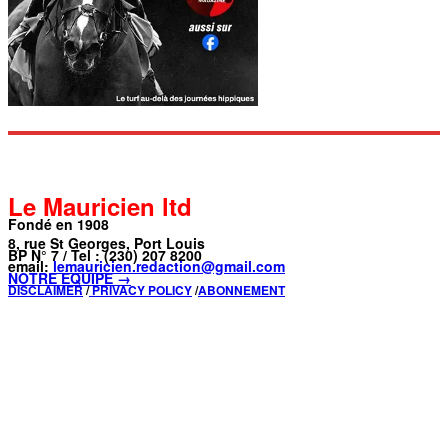
Le Mauricien ltd
Fondé en 1908
8, rue St Georges, Port Louis
BP N° 7 / Tel : (230) 207 8200
email:
lemauricien.redaction@gmail.com
NOTRE ÉQUIPE →
DISCLAIMER
/
PRIVACY POLICY
/
ABONNEMENT