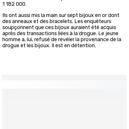
1 182 000.
Ils ont aussi mis la main sur sept bijoux en or dont
des anneaux et des bracelets. Les enquêteurs
soupçonnent que ces bijoux auraient été acquis
après des transactions liées à la drogue. Le jeune
homme a, lui, refusé de révéler la provenance de la
drogue et les bijoux. Il est en détention.
EN CONTINU
↻
PLAISANCE — Station expérimentale : Un verger
stratégique au nom de la sécurité alimentaire
8 Août 2026 13h00
POLICE — Après une opération à Vallée-des-Prêtres : Rs